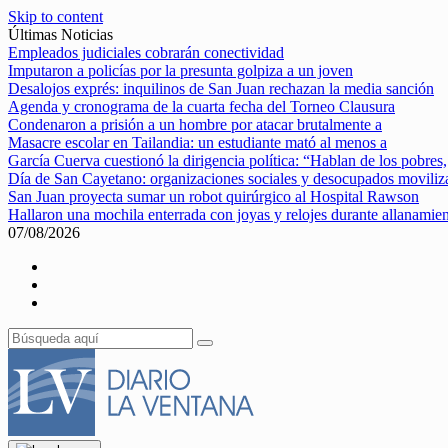
Skip to content
Últimas Noticias
Empleados judiciales cobrarán conectividad
Imputaron a policías por la presunta golpiza a un joven
Desalojos exprés: inquilinos de San Juan rechazan la media sanción
Agenda y cronograma de la cuarta fecha del Torneo Clausura
Condenaron a prisión a un hombre por atacar brutalmente a
Masacre escolar en Tailandia: un estudiante mató al menos a
García Cuerva cuestionó la dirigencia política: “Hablan de los pobres,
Día de San Cayetano: organizaciones sociales y desocupados movili
San Juan proyecta sumar un robot quirúrgico al Hospital Rawson
Hallaron una mochila enterrada con joyas y relojes durante allanamie
07/08/2026