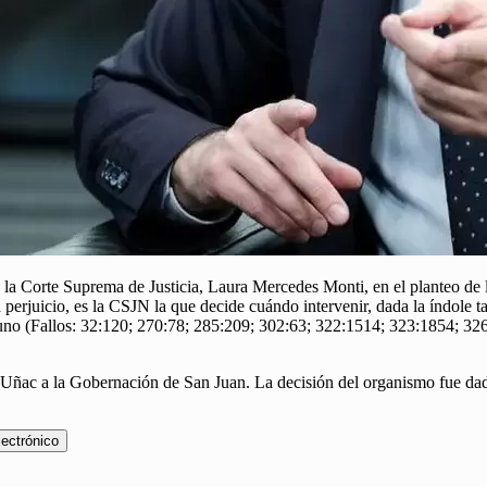
e la Corte Suprema de Justicia, Laura Mercedes Monti, en el planteo de
erjuicio, es la CSJN la que decide cuándo intervenir, dada la índole tax
uno (Fallos: 32:120; 270:78; 285:209; 302:63; 322:1514; 323:1854; 326:
 Uñac a la Gobernación de San Juan. La decisión del organismo fue dada 
lectrónico