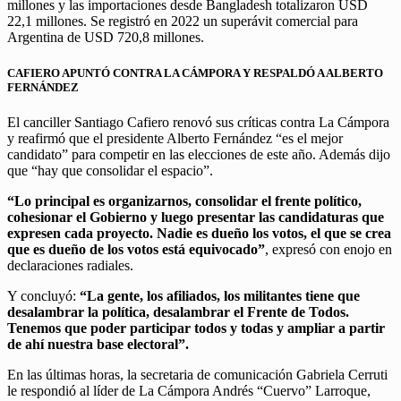
millones y las importaciones desde Bangladesh totalizaron USD
22,1 millones. Se registró en 2022 un superávit comercial para
Argentina de USD 720,8 millones.
CAFIERO APUNTÓ CONTRA LA CÁMPORA Y RESPALDÓ A ALBERTO
FERNÁNDEZ
El canciller Santiago Cafiero renovó sus críticas contra La Cámpora
y reafirmó que el presidente Alberto Fernández “es el mejor
candidato” para competir en las elecciones de este año. Además dijo
que “hay que consolidar el espacio”.
“Lo principal es organizarnos, consolidar el frente político,
cohesionar el Gobierno y luego presentar las candidaturas que
expresen cada proyecto. Nadie es dueño los votos, el que se crea
que es dueño de los votos está equivocado”
, expresó con enojo en
declaraciones radiales.
Y concluyó:
“La gente, los afiliados, los militantes tiene que
desalambrar la política, desalambrar el Frente de Todos.
Tenemos que poder participar todos y todas y ampliar a partir
de ahí nuestra base electoral”.
En las últimas horas, la secretaria de comunicación Gabriela Cerruti
le respondió al líder de La Cámpora Andrés “Cuervo” Larroque,