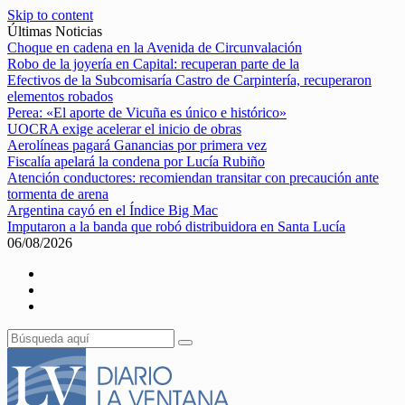
Skip to content
Últimas Noticias
Choque en cadena en la Avenida de Circunvalación
Robo de la joyería en Capital: recuperan parte de la
Efectivos de la Subcomisaría Castro de Carpintería, recuperaron
elementos robados
Perea: «El aporte de Vicuña es único e histórico»
UOCRA exige acelerar el inicio de obras
Aerolíneas pagará Ganancias por primera vez
Fiscalía apelará la condena por Lucía Rubiño
Atención conductores: recomiendan transitar con precaución ante
tormenta de arena
Argentina cayó en el Índice Big Mac
Imputaron a la banda que robó distribuidora en Santa Lucía
06/08/2026