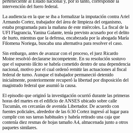
perteneciente al Estado nacional y, por lo tanto, corresponde la
intervención del fuero federal.
La audiencia en la que se iba a formalizar la imputación contra Ariel
Armando Cortez, trabajador del área de limpieza del organismo,
estaba programada para la mañana de este miércoles. La fiscal de la
UFI Flagrancia, Yanina Galante, tenía previsto acusarlo por el delito
de hurto, mientras que la defensa, encabezada por la abogada María
Filomena Noriega, buscaba una alternativa para resolver el caso.
Sin embargo, antes de avanzar con el proceso, el juez Ricardo
Moine resolvió declararse incompetente. En su resolución sostuvo
que el supuesto ilícito se habría cometido dentro de una dependencia
nacional, motivo por el cual ordenó remitir las actuaciones al fiscal
federal de turno. Aunque el trabajador permaneció detenido
inicialmente, posteriormente recuperó la libertad por disposición del
magistrado federal que asumió la causa.
El episodio que originó la investigación ocurrió durante las primeras
horas del martes en el edificio de ANSES ubicado sobre calle
Tucumán, en cercanías de avenida Libertador. De acuerdo con
fuentes policiales, alrededor de las 6:30 Cortez ingresó al lugar para
cumplir con sus tareas habituales y habría retirado una caja que
contenía diez resmas de hojas tamaño A4, almacenada junto a otros
paquetes similares.