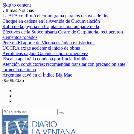
Skip to content
Últimas Noticias
La AFA confirmó el cronograma para los octavos de final
Choque en cadena en la Avenida de Circunvalación
Robo de la joyería en Capital: recuperan parte de la
Efectivos de la Subcomisaría Castro de Carpintería, recuperaron
elementos robados
Perea: «El aporte de Vicuña es único e histórico»
UOCRA exige acelerar el inicio de obras
Aerolíneas pagará Ganancias por primera vez
Fiscalía apelará la condena por Lucía Rubiño
Atención conductores: recomiendan transitar con precaución ante
tormenta de arena
Argentina cayó en el Índice Big Mac
06/08/2026