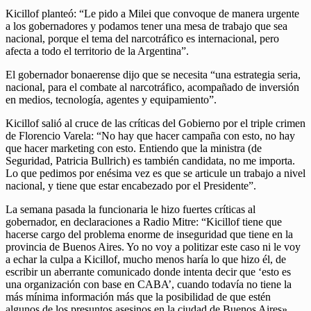
Kicillof planteó: “Le pido a Milei que convoque de manera urgente
a los gobernadores y podamos tener una mesa de trabajo que sea
nacional, porque el tema del narcotráfico es internacional, pero
afecta a todo el territorio de la Argentina”.
El gobernador bonaerense dijo que se necesita “una estrategia seria,
nacional, para el combate al narcotráfico, acompañado de inversión
en medios, tecnología, agentes y equipamiento”.
Kicillof salió al cruce de las críticas del Gobierno por el triple crimen
de Florencio Varela: “No hay que hacer campaña con esto, no hay
que hacer marketing con esto. Entiendo que la ministra (de
Seguridad, Patricia Bullrich) es también candidata, no me importa.
Lo que pedimos por enésima vez es que se articule un trabajo a nivel
nacional, y tiene que estar encabezado por el Presidente”.
La semana pasada la funcionaria le hizo fuertes críticas al
gobernador, en declaraciones a Radio Mitre: “Kicillof tiene que
hacerse cargo del problema enorme de inseguridad que tiene en la
provincia de Buenos Aires. Yo no voy a politizar este caso ni le voy
a echar la culpa a Kicillof, mucho menos haría lo que hizo él, de
escribir un aberrante comunicado donde intenta decir que ‘esto es
una organización con base en CABA’, cuando todavía no tiene la
más mínima información más que la posibilidad de que estén
algunos de los presuntos asesinos en la ciudad de Buenos Aires».