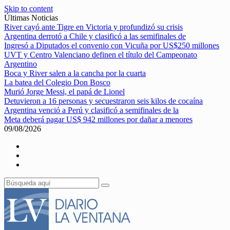
Skip to content
Últimas Noticias
River cayó ante Tigre en Victoria y profundizó su crisis
Argentina derrotó a Chile y clasificó a las semifinales de
Ingresó a Diputados el convenio con Vicuña por US$250 millones
UVT y Centro Valenciano definen el título del Campeonato
Argentino
Boca y River salen a la cancha por la cuarta
La batea del Colegio Don Bosco
Murió Jorge Messi, el papá de Lionel
Detuvieron a 16 personas y secuestraron seis kilos de cocaína
Argentina venció a Perú y clasificó a semifinales de la
Meta deberá pagar US$ 942 millones por dañar a menores
09/08/2026