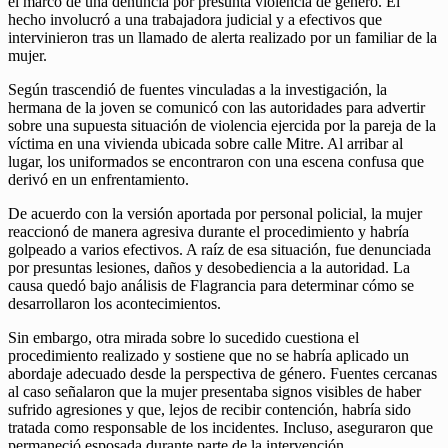
el marco de una denuncia por presunta violencia de género. El
hecho involucró a una trabajadora judicial y a efectivos que
intervinieron tras un llamado de alerta realizado por un familiar de la
mujer.
Según trascendió de fuentes vinculadas a la investigación, la
hermana de la joven se comunicó con las autoridades para advertir
sobre una supuesta situación de violencia ejercida por la pareja de la
víctima en una vivienda ubicada sobre calle Mitre. Al arribar al
lugar, los uniformados se encontraron con una escena confusa que
derivó en un enfrentamiento.
De acuerdo con la versión aportada por personal policial, la mujer
reaccionó de manera agresiva durante el procedimiento y habría
golpeado a varios efectivos. A raíz de esa situación, fue denunciada
por presuntas lesiones, daños y desobediencia a la autoridad. La
causa quedó bajo análisis de Flagrancia para determinar cómo se
desarrollaron los acontecimientos.
Sin embargo, otra mirada sobre lo sucedido cuestiona el
procedimiento realizado y sostiene que no se habría aplicado un
abordaje adecuado desde la perspectiva de género. Fuentes cercanas
al caso señalaron que la mujer presentaba signos visibles de haber
sufrido agresiones y que, lejos de recibir contención, habría sido
tratada como responsable de los incidentes. Incluso, aseguraron que
permaneció esposada durante parte de la intervención.