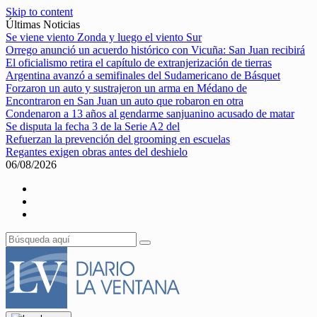
Skip to content
Últimas Noticias
Se viene viento Zonda y luego el viento Sur
Orrego anunció un acuerdo histórico con Vicuña: San Juan recibirá
El oficialismo retira el capítulo de extranjerización de tierras
Argentina avanzó a semifinales del Sudamericano de Básquet
Forzaron un auto y sustrajeron un arma en Médano de
Encontraron en San Juan un auto que robaron en otra
Condenaron a 13 años al gendarme sanjuanino acusado de matar
Se disputa la fecha 3 de la Serie A2 del
Refuerzan la prevención del grooming en escuelas
Regantes exigen obras antes del deshielo
06/08/2026