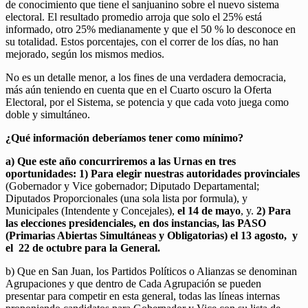
de conocimiento que tiene el sanjuanino sobre el nuevo sistema
electoral. El resultado promedio arroja que solo el 25% está
informado, otro 25% medianamente y que el 50 % lo desconoce en
su totalidad. Estos porcentajes, con el correr de los días, no han
mejorado, según los mismos medios.
No es un detalle menor, a los fines de una verdadera democracia,
más aún teniendo en cuenta que en el Cuarto oscuro la Oferta
Electoral, por el Sistema, se potencia y que cada voto juega como
doble y simultáneo.
¿Qué información deberíamos tener como mínimo?
a) Que este año concurriremos a las Urnas en tres
oportunidades: 1) Para elegir nuestras autoridades provinciales
(Gobernador y Vice gobernador; Diputado Departamental;
Diputados Proporcionales (una sola lista por formula), y
Municipales (Intendente y Concejales),
el 14 de mayo
, y.
2) Para
las elecciones presidenciales, en dos instancias, las PASO
(Primarias Abiertas Simultáneas y Obligatorias) el 13 agosto, y
el 22 de octubre para la General.
b) Que en San Juan, los Partidos Políticos o Alianzas se denominan
Agrupaciones y que dentro de Cada Agrupación se pueden
presentar para competir en esta general, todas las líneas internas