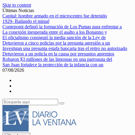
Skip to content
Últimas Noticias
Capital: hombre armado en el microcentro fue detenido
1929- Bailando el minué
Contepomi definió la formación de Los Pumas para enfrentar a
La conexión inesperada entre el asalto a los Bonanno y
El oficialismo consiguió la media sanción de la Ley de
Detuvieron a cinco policías por la presunta agresión a un
Investigan una presunta estafa bancaria tras el retiro no autorizado
Detuvieron a un policía en la causa por presuntos apremios
Robaron $3 millones de las limosnas en una parroquia del
San Juan fortalece la protección de la infancia con un
07/08/2026