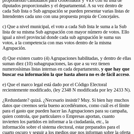
proponiendo candidatos para Gobernador y Vice con su lista de
diputados proporcionales y el departamental. A su vez dentro de
cada Sub lista o Sub agrupación se pueden presentar varias listas de
Intendentes cada uno con una propuesta propia de Concejales.
c) Que a nivel municipal, el voto a cada Sub lista le suma a la Sub
lista de su misma Sub agrupación con mayor número de votos. Ello
igual a nivel provincial donde cada sub agrupación le suma sus
votos, a la competencia con mas votos dentro de la misma
Agrupación.
d) Que existen cuatro (4) Agrupaciones habilitadas, y dentro de ellas
suman diez (10) subagrupaciones, las que a su vez tienen
numerosísimas listas internas en cada departamento,
y que hay que
buscar esa información la que hasta ahora no es de fácil acceso
.
e) Que el marco legal está dado por el Código Electoral
recientemente modificado, (ley 2348 N modificada por ley 2433 N).
¿Redundante? quizá. ¿Necesario insistir? Muy. Si bien hay muchos
datos que creemos sería bueno accediéramos, como cuál es el límite
para el gasto que pueden hacer las Agrupaciones para su campaña,
quien controla, que particulares o Empresas aportan, cuanto
invierten los partidos en informar a la ciudadanía, etc., la
información sobre el sistema electoral, estar preparados para el
cuarto oscuro y seguir a los medios que nos informan sobre la oferta