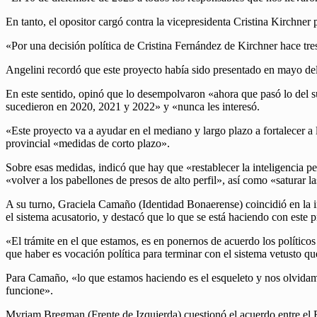
En tanto, el opositor cargó contra la vicepresidenta Cristina Kirchne
«Por una decisión política de Cristina Fernández de Kirchner hace tre
Angelini recordó que este proyecto había sido presentado en mayo del
En este sentido, opinó que lo desempolvaron «ahora que pasó lo del s
sucedieron en 2020, 2021 y 2022» y «nunca les interesó.
«Este proyecto va a ayudar en el mediano y largo plazo a fortalecer a l
provincial «medidas de corto plazo».
Sobre esas medidas, indicó que hay que «restablecer la inteligencia p
«volver a los pabellones de presos de alto perfil», así como «saturar la
A su turno, Graciela Camaño (Identidad Bonaerense) coincidió en la
el sistema acusatorio, y destacó que lo que se está haciendo con este 
«El trámite en el que estamos, es en ponernos de acuerdo los polític
que haber es vocación política para terminar con el sistema vetusto que
Para Camaño, «lo que estamos haciendo es el esqueleto y nos olvidamos
funcione».
Myriam Bregman (Frente de Izquierda) cuestionó el acuerdo entre el F