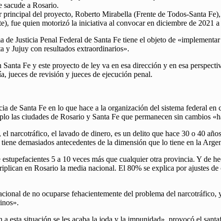
e sacude a Rosario.
 principal del proyecto, Roberto Mirabella (Frente de Todos-Santa Fe),
te), fue quien motorizó la iniciativa al convocar en diciembre de 2021 
stema de Justicia Penal Federal de Santa Fe tiene el objeto de «implemen
a y Jujuy con resultados extraordinarios».
nta Fe y este proyecto de ley va en esa dirección y en esa perspectiva»
ía, jueces de revisión y jueces de ejecución penal.
incia de Santa Fe en lo que hace a la organización del sistema federal e
plo las ciudades de Rosario y Santa Fe que permanecen sin cambios «h
l narcotráfico, el lavado de dinero, es un delito que hace 30 o 40 año
 tiene demasiados antecedentes de la dimensión que lo tiene en la Arge
upefacientes 5 a 10 veces más que cualquier otra provincia. Y de hech
iplican en Rosario la media nacional. El 80% se explica por ajustes de 
ional de no ocuparse fehacientemente del problema del narcotráfico, y
rinos».
a esta situación se les acaba la joda y la impunidad», provocó el santa