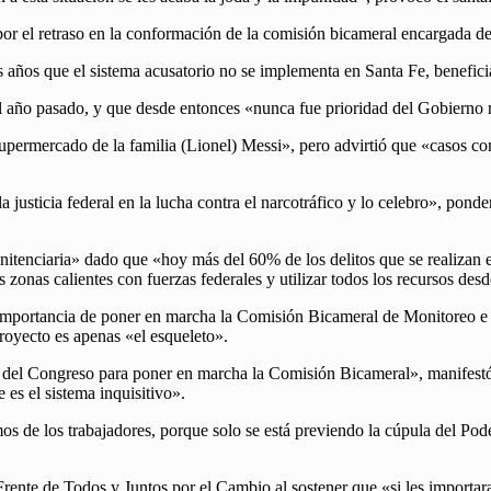
r por el retraso en la conformación de la comisión bicameral encargada 
s años que el sistema acusatorio no se implementa en Santa Fe, beneficia
 año pasado, y que desde entonces «nunca fue prioridad del Gobierno n
upermercado de la familia (Lionel) Messi», pero advirtió que «casos c
a justicia federal en la lucha contra el narcotráfico y lo celebro», pon
enitenciaria» dado que «hoy más del 60% de los delitos que se realizan
s zonas calientes con fuerzas federales y utilizar todos los recursos des
 importancia de poner en marcha la Comisión Bicameral de Monitoreo e
proyecto es apenas «el esqueleto».
os del Congreso para poner en marcha la Comisión Bicameral», manifestó 
 es el sistema inquisitivo».
 de los trabajadores, porque solo se está previendo la cúpula del Poder 
rente de Todos y Juntos por el Cambio al sostener que «si les importar