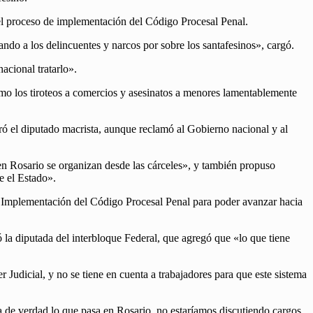
del proceso de implementación del Código Procesal Penal.
ndo a los delincuentes y narcos por sobre los santafesinos», cargó.
acional tratarlo».
omo los tiroteos a comercios y asesinatos a menores lamentablemente
deró el diputado macrista, aunque reclamó al Gobierno nacional y al
 en Rosario se organizan desde las cárceles», y también propuso
de el Estado».
 Implementación del Código Procesal Penal para poder avanzar hacia
la diputada del interbloque Federal, que agregó que «lo que tiene
Judicial, y no se tiene en cuenta a trabajadores para que este sistema
a de verdad lo que pasa en Rosario, no estaríamos discutiendo cargos