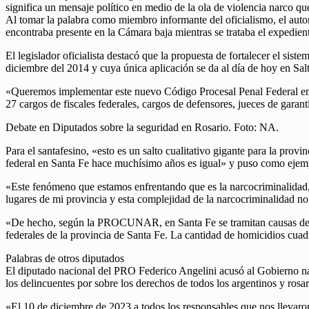
significa un mensaje político en medio de la ola de violencia narco qu
Al tomar la palabra como miembro informante del oficialismo, el autor
encontraba presente en la Cámara baja mientras se trataba el expedien
El legislador oficialista destacó que la propuesta de fortalecer el si
diciembre del 2014 y cuya única aplicación se da al día de hoy en Salt
«Queremos implementar este nuevo Código Procesal Penal Federal en Sa
27 cargos de fiscales federales, cargos de defensores, jueces de garant
Debate en Diputados sobre la seguridad en Rosario. Foto: NA.
Para el santafesino, «esto es un salto cualitativo gigante para la prov
federal en Santa Fe hace muchísimo años es igual» y puso como ejem
«Este fenómeno que estamos enfrentando que es la narcocriminalidad, e
lugares de mi provincia y esta complejidad de la narcocriminalidad no
«De hecho, según la PROCUNAR, en Santa Fe se tramitan causas de est
federales de la provincia de Santa Fe. La cantidad de homicidios cuadr
Palabras de otros diputados
El diputado nacional del PRO Federico Angelini acusó al Gobierno nac
los delincuentes por sobre los derechos de todos los argentinos y rosa
«El 10 de diciembre de 2023 a todos los responsables que nos llevaron 