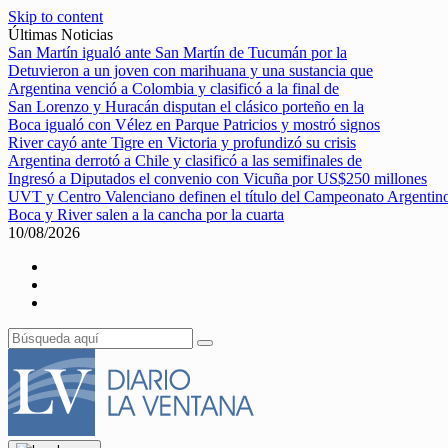
Skip to content
Últimas Noticias
San Martín igualó ante San Martín de Tucumán por la
Detuvieron a un joven con marihuana y una sustancia que
Argentina venció a Colombia y clasificó a la final de
San Lorenzo y Huracán disputan el clásico porteño en la
Boca igualó con Vélez en Parque Patricios y mostró signos
River cayó ante Tigre en Victoria y profundizó su crisis
Argentina derrotó a Chile y clasificó a las semifinales de
Ingresó a Diputados el convenio con Vicuña por US$250 millones
UVT y Centro Valenciano definen el título del Campeonato Argentin
Boca y River salen a la cancha por la cuarta
10/08/2026