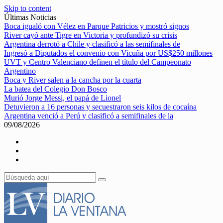
Skip to content
Últimas Noticias
Boca igualó con Vélez en Parque Patricios y mostró signos
River cayó ante Tigre en Victoria y profundizó su crisis
Argentina derrotó a Chile y clasificó a las semifinales de
Ingresó a Diputados el convenio con Vicuña por US$250 millones
UVT y Centro Valenciano definen el título del Campeonato
Argentino
Boca y River salen a la cancha por la cuarta
La batea del Colegio Don Bosco
Murió Jorge Messi, el papá de Lionel
Detuvieron a 16 personas y secuestraron seis kilos de cocaína
Argentina venció a Perú y clasificó a semifinales de la
09/08/2026