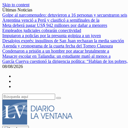
Skip to content
Últimas Noticias
Golpe al narcomenudeo: detuvieron a 16 personas y secuestraron seis
Argentina venció a Perú y clasificó a semifinales de la
Meta deberá pagar US$ 942 millones por dañar a menores
Empleados judiciales cobrarán conectividad
Imputaron a policías por la presunta golpiza a un joven
Desalojos exprés: inquilinos de San Juan rechazan la media sanción
Agenda y cronograma de la cuarta fecha del Torneo Clausura
Condenaron a prisión a un hombre por atacar brutalmente a
Masacre escolar en Tailandia: un estudiante mató al menos a
García Cuerva cuestionó la dirigencia política: “Hablan de los pobres,
08/08/2026