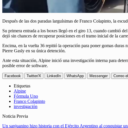
Después de las dos paradas larguísimas de Franco Colapinto, la escud
Su primera entrada a los boxes llegó en el giro 13, cuando cambió de
dejó sin chances de recuperar posiciones en el tramo inicial de la carre
Encima, en la vuelta 36 repitió la operación para poner gomas duras n
Pierre Gasly en su única detención.
Ante esta situación, Alpine inició una investigación interna para dete
posible error de software.
Facebook
Twitter/X
LinkedIn
WhatsApp
Messenger
Correo e
Etiquetas
Alpine
Fórmula Uno
Franco Colapinto
investigación
Noticia Previa
Un sanjuanino hizo historia con el Ejército Argentino al conquistar 