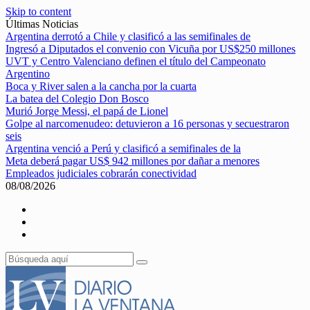
Skip to content
Últimas Noticias
Argentina derrotó a Chile y clasificó a las semifinales de
Ingresó a Diputados el convenio con Vicuña por US$250 millones
UVT y Centro Valenciano definen el título del Campeonato
Argentino
Boca y River salen a la cancha por la cuarta
La batea del Colegio Don Bosco
Murió Jorge Messi, el papá de Lionel
Golpe al narcomenudeo: detuvieron a 16 personas y secuestraron
seis
Argentina venció a Perú y clasificó a semifinales de la
Meta deberá pagar US$ 942 millones por dañar a menores
Empleados judiciales cobrarán conectividad
08/08/2026