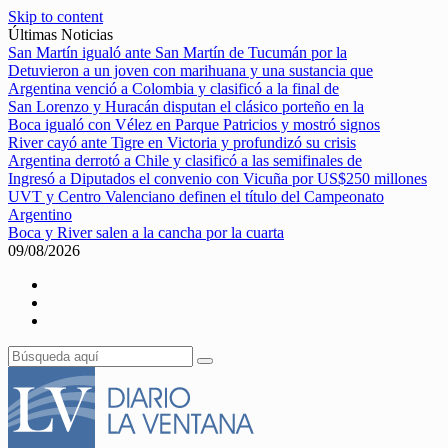
Skip to content
Últimas Noticias
San Martín igualó ante San Martín de Tucumán por la
Detuvieron a un joven con marihuana y una sustancia que
Argentina venció a Colombia y clasificó a la final de
San Lorenzo y Huracán disputan el clásico porteño en la
Boca igualó con Vélez en Parque Patricios y mostró signos
River cayó ante Tigre en Victoria y profundizó su crisis
Argentina derrotó a Chile y clasificó a las semifinales de
Ingresó a Diputados el convenio con Vicuña por US$250 millones
UVT y Centro Valenciano definen el título del Campeonato
Argentino
Boca y River salen a la cancha por la cuarta
09/08/2026