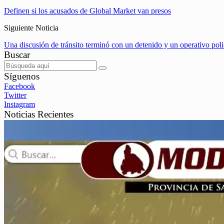
Definen si los acusados de Global Market van presos
Siguiente Noticia
Una discusión de tránsito terminó con un detenido y un operativo poli
Buscar
Síguenos
Facebook
Twitter
Instagram
Noticias Recientes