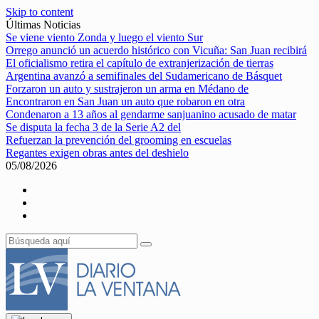
Skip to content
Últimas Noticias
Se viene viento Zonda y luego el viento Sur
Orrego anunció un acuerdo histórico con Vicuña: San Juan recibirá
El oficialismo retira el capítulo de extranjerización de tierras
Argentina avanzó a semifinales del Sudamericano de Básquet
Forzaron un auto y sustrajeron un arma en Médano de
Encontraron en San Juan un auto que robaron en otra
Condenaron a 13 años al gendarme sanjuanino acusado de matar
Se disputa la fecha 3 de la Serie A2 del
Refuerzan la prevención del grooming en escuelas
Regantes exigen obras antes del deshielo
05/08/2026