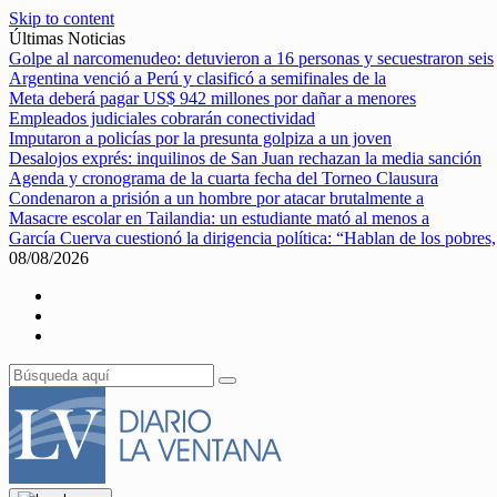
Skip to content
Últimas Noticias
Golpe al narcomenudeo: detuvieron a 16 personas y secuestraron seis
Argentina venció a Perú y clasificó a semifinales de la
Meta deberá pagar US$ 942 millones por dañar a menores
Empleados judiciales cobrarán conectividad
Imputaron a policías por la presunta golpiza a un joven
Desalojos exprés: inquilinos de San Juan rechazan la media sanción
Agenda y cronograma de la cuarta fecha del Torneo Clausura
Condenaron a prisión a un hombre por atacar brutalmente a
Masacre escolar en Tailandia: un estudiante mató al menos a
García Cuerva cuestionó la dirigencia política: “Hablan de los pobres,
08/08/2026