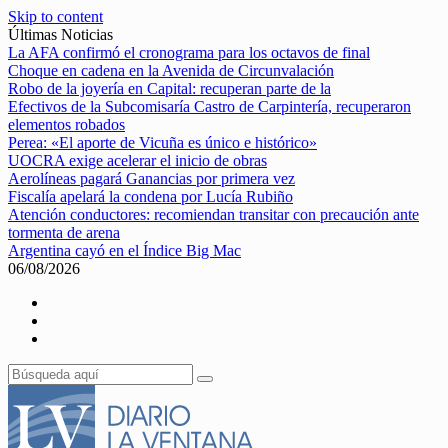
Skip to content
Últimas Noticias
La AFA confirmó el cronograma para los octavos de final
Choque en cadena en la Avenida de Circunvalación
Robo de la joyería en Capital: recuperan parte de la
Efectivos de la Subcomisaría Castro de Carpintería, recuperaron
elementos robados
Perea: «El aporte de Vicuña es único e histórico»
UOCRA exige acelerar el inicio de obras
Aerolíneas pagará Ganancias por primera vez
Fiscalía apelará la condena por Lucía Rubiño
Atención conductores: recomiendan transitar con precaución ante
tormenta de arena
Argentina cayó en el Índice Big Mac
06/08/2026