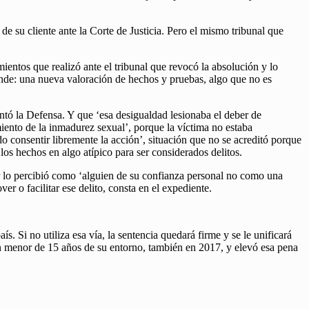
de su cliente ante la Corte de Justicia. Pero el mismo tribunal que
ientos que realizó ante el tribunal que revocó la absolución y lo
onde: una nueva valoración de hechos y pruebas, algo que no es
entó la Defensa. Y que ‘esa desigualdad lesionaba el deber de
iento de la inmadurez sexual’, porque la víctima no estaba
o consentir libremente la acción’, situación que no se acreditó porque
a los hechos en algo atípico para ser considerados delitos.
or lo percibió como ‘alguien de su confianza personal no como una
r o facilitar ese delito, consta en el expediente.
s. Si no utiliza esa vía, la sentencia quedará firme y se le unificará
un menor de 15 años de su entorno, también en 2017, y elevó esa pena