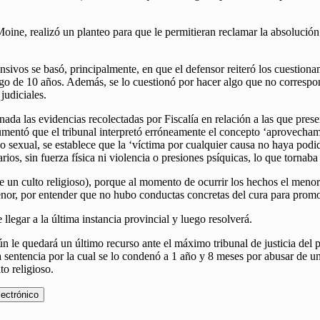
oine, realizó un planteo para que le permitieran reclamar la absolución 
sivos se basó, principalmente, en que el defensor reiteró los cuestionam
stigo de 10 años. Además, se lo cuestionó por hacer algo que no corresp
judiciales.
ada las evidencias recolectadas por Fiscalía en relación a las que pres
gumentó que el tribunal interpretó erróneamente el concepto ‘aprovecham
o sexual, se establece que la ‘víctima por cualquier causa no haya podid
arios, sin fuerza física ni violencia o presiones psíquicas, lo que tornab
de un culto religioso), porque al momento de ocurrir los hechos el men
menor, por entender que no hubo conductas concretas del cura para promove
llegar a la última instancia provincial y luego resolverá.
 le quedará un último recurso ante el máximo tribunal de justicia del paí
a sentencia por la cual se lo condenó a 1 año y 8 meses por abusar de 
to religioso.
lectrónico