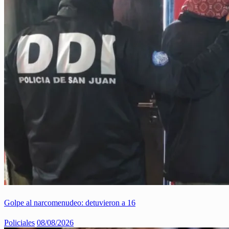
Golpe al narcomenudeo: detuvieron a 16
Policiales
08/08/2026