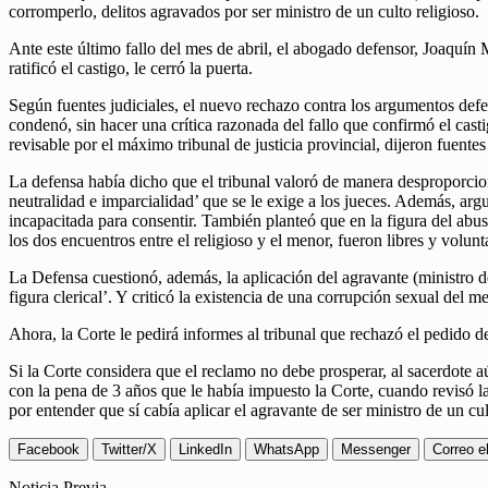
corromperlo, delitos agravados por ser ministro de un culto religioso.
Ante este último fallo del mes de abril, el abogado defensor, Joaquín M
ratificó el castigo, le cerró la puerta.
Según fuentes judiciales, el nuevo rechazo contra los argumentos defen
condenó, sin hacer una crítica razonada del fallo que confirmó el ca
revisable por el máximo tribunal de justicia provincial, dijeron fuentes 
La defensa había dicho que el tribunal valoró de manera desproporcion
neutralidad e imparcialidad’ que se le exige a los jueces. Además, ar
incapacitada para consentir. También planteó que en la figura del abus
los dos encuentros entre el religioso y el menor, fueron libres y volunt
La Defensa cuestionó, además, la aplicación del agravante (ministro 
figura clerical’. Y criticó la existencia de una corrupción sexual del 
Ahora, la Corte le pedirá informes al tribunal que rechazó el pedido de 
Si la Corte considera que el reclamo no debe prosperar, al sacerdote aún
con la pena de 3 años que le había impuesto la Corte, cuando revisó l
por entender que sí cabía aplicar el agravante de ser ministro de un cul
Facebook
Twitter/X
LinkedIn
WhatsApp
Messenger
Correo e
Noticia Previa