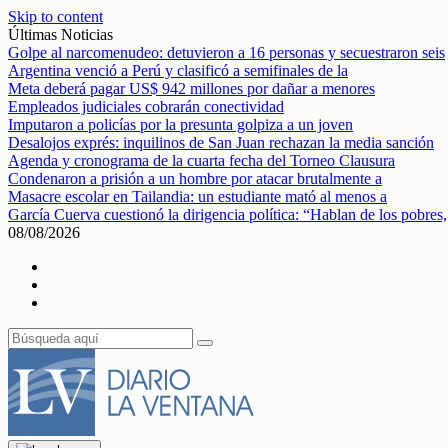
Skip to content
Últimas Noticias
Golpe al narcomenudeo: detuvieron a 16 personas y secuestraron seis
Argentina venció a Perú y clasificó a semifinales de la
Meta deberá pagar US$ 942 millones por dañar a menores
Empleados judiciales cobrarán conectividad
Imputaron a policías por la presunta golpiza a un joven
Desalojos exprés: inquilinos de San Juan rechazan la media sanción
Agenda y cronograma de la cuarta fecha del Torneo Clausura
Condenaron a prisión a un hombre por atacar brutalmente a
Masacre escolar en Tailandia: un estudiante mató al menos a
García Cuerva cuestionó la dirigencia política: “Hablan de los pobres,
08/08/2026