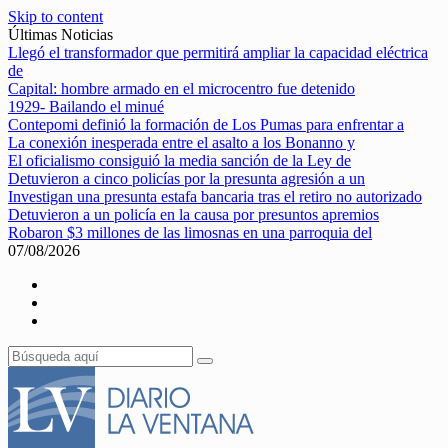
Skip to content
Últimas Noticias
Llegó el transformador que permitirá ampliar la capacidad eléctrica
de
Capital: hombre armado en el microcentro fue detenido
1929- Bailando el minué
Contepomi definió la formación de Los Pumas para enfrentar a
La conexión inesperada entre el asalto a los Bonanno y
El oficialismo consiguió la media sanción de la Ley de
Detuvieron a cinco policías por la presunta agresión a un
Investigan una presunta estafa bancaria tras el retiro no autorizado
Detuvieron a un policía en la causa por presuntos apremios
Robaron $3 millones de las limosnas en una parroquia del
07/08/2026