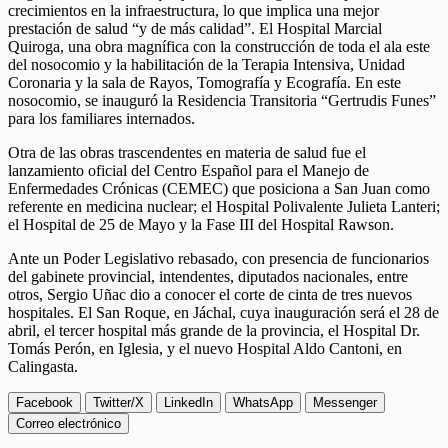
crecimientos en la infraestructura, lo que implica una mejor
prestación de salud “y de más calidad”. El Hospital Marcial
Quiroga, una obra magnífica con la construcción de toda el ala este
del nosocomio y la habilitación de la Terapia Intensiva, Unidad
Coronaria y la sala de Rayos, Tomografía y Ecografía. En este
nosocomio, se inauguró la Residencia Transitoria “Gertrudis Funes”
para los familiares internados.
Otra de las obras trascendentes en materia de salud fue el
lanzamiento oficial del Centro Español para el Manejo de
Enfermedades Crónicas (CEMEC) que posiciona a San Juan como
referente en medicina nuclear; el Hospital Polivalente Julieta Lanteri;
el Hospital de 25 de Mayo y la Fase III del Hospital Rawson.
Ante un Poder Legislativo rebasado, con presencia de funcionarios
del gabinete provincial, intendentes, diputados nacionales, entre
otros, Sergio Uñac dio a conocer el corte de cinta de tres nuevos
hospitales. El San Roque, en Jáchal, cuya inauguración será el 28 de
abril, el tercer hospital más grande de la provincia, el Hospital Dr.
Tomás Perón, en Iglesia, y el nuevo Hospital Aldo Cantoni, en
Calingasta.
Facebook
Twitter/X
LinkedIn
WhatsApp
Messenger
Correo electrónico