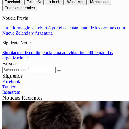
Facebook
Twitter/X
LinkedIn
WhatsApp
Messenger
Correo electrónico
Noticia Previa
Un informe global advirtió por el calentamiento de los océanos entre
Nueva Zelanda y Argentina
Siguiente Noticia
Simulacros de contingencia, una actividad ineludible para las
organizaciones
Buscar
Síguenos
Facebook
Twitter
Instagram
Noticias Recientes