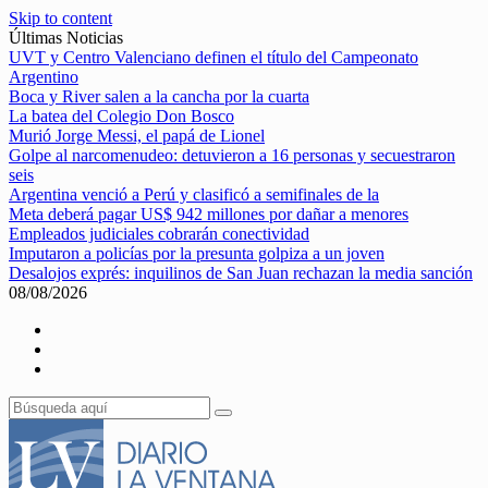
Skip to content
Últimas Noticias
UVT y Centro Valenciano definen el título del Campeonato
Argentino
Boca y River salen a la cancha por la cuarta
La batea del Colegio Don Bosco
Murió Jorge Messi, el papá de Lionel
Golpe al narcomenudeo: detuvieron a 16 personas y secuestraron
seis
Argentina venció a Perú y clasificó a semifinales de la
Meta deberá pagar US$ 942 millones por dañar a menores
Empleados judiciales cobrarán conectividad
Imputaron a policías por la presunta golpiza a un joven
Desalojos exprés: inquilinos de San Juan rechazan la media sanción
08/08/2026