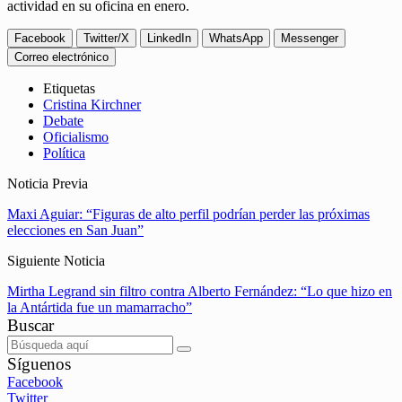
actividad en su oficina en enero.
Facebook
Twitter/X
LinkedIn
WhatsApp
Messenger
Correo electrónico
Etiquetas
Cristina Kirchner
Debate
Oficialismo
Política
Noticia Previa
Maxi Aguiar: “Figuras de alto perfil podrían perder las próximas
elecciones en San Juan”
Siguiente Noticia
Mirtha Legrand sin filtro contra Alberto Fernández: “Lo que hizo en
la Antártida fue un mamarracho”
Buscar
Síguenos
Facebook
Twitter