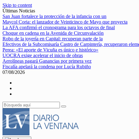
Skip to content
Últimas Noticias
San Juan fortalece la protección de la infancia con un
Maycol Coria: el lanzador de Veinticinco de Mayo que proyecta
La AFA confirmó el cronograma para los octavos de final
Choque en cadena en la Avenida de Circunvalación
Robo de la joyería en Capital: recuperan parte de la
Efectivos de la Subcomisaría Castro de Carpintería, recuperaron elem
Perea: «El aporte de Vicuña es único e histórico»
UOCRA exige acelerar el inicio de obras
Aerolíneas pagará Ganancias por primera vez
Fiscalía apelará la condena por Lucía Rubiño
07/08/2026