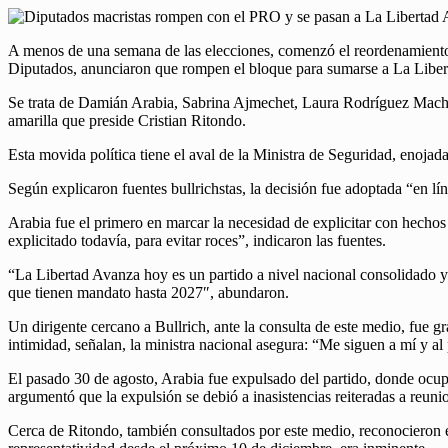
A menos de una semana de las elecciones, comenzó el reordenamiento de
Diputados, anunciaron que rompen el bloque para sumarse a La Libe
Se trata de Damián Arabia, Sabrina Ajmechet, Laura Rodríguez Macha
amarilla que preside Cristian Ritondo.
Esta movida política tiene el aval de la Ministra de Seguridad, enoj
Según explicaron fuentes bullrichstas, la decisión fue adoptada “en l
Arabia fue el primero en marcar la necesidad de explicitar con hechos 
explicitado todavía, para evitar roces”, indicaron las fuentes.
“La Libertad Avanza hoy es un partido a nivel nacional consolidado 
que tienen mandato hasta 2027″, abundaron.
Un dirigente cercano a Bullrich, ante la consulta de este medio, fue g
intimidad, señalan, la ministra nacional asegura: “Me siguen a mí y a
El pasado 30 de agosto, Arabia fue expulsado del partido, donde ocupa
argumentó que la expulsión se debió a inasistencias reiteradas a reunio
Cerca de Ritondo, también consultados por este medio, reconocieron e