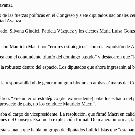
 las fuerzas políticas en el Congreso y siete diputados nacionales cer
rtad Avanza.
do, Silvana Giudici, Patricia Vázquez y los electos María Luisa Gon
ada con Mauricio Macri por “errores estratégicos” como la expulsión de
ínea con el contundente triunfo del domingo pasado” y destacaron que “la
la robustez dentro del espacio. Los diputados que ahora ingresarán al b
y la responsabilidad de generar un gran bloque en ambas cámaras del C
ráfico: “Fue un error estratégico (del expresidente) haberlos echado del
l proyecto de país, no los conduce Mauricio Macri”.
ba el cargo de vicepresidente. La resolución, que firmó Macri en calida
nes del Consejo. Esa fue la explicación formal. De manera informal, la s
sta semana que había un grupo de diputados bullrichistas que “estaban