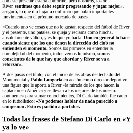
con este presente estaría conforme, pero nosotros, los de
River,
sentimos que debe seguir progresando y jugar mejor»
,
aseguró, lo que dio lugar a confirmar que habrá importantes
movimientos en el próximo mercado de pases.
«Cuando uno ve cosas que no le gustan respecto del fútbol de River
y el presente, uno patalea, se queja y reclama como hincha,
absolutamente válido, y es lo que yo hacía.
Uno en general lo hace
cuando siente que los que tienen la dirección del club no
entienden el momento.
Somos los primeros en entender la
complejidad del momento, todos vemos lo mismo,
somos
conscientes de lo que hay que abordar y River se va a
reforzar».
A dos pasos del título, con el inicio de las obras del techado del
Monumental y
Pablo Longoria
en acción como director deportivo,
una figura que le aporta a River «la mirada de los que hacen la
captación en América y se llevan a los mejores de los nuestro
continente» para sumar conocimientos, Di Carlo también fue cauto
en lo futbolístico:
«No podemos hablar de nada parecido a
campeonar. Esto es partido a partido».
Todas las frases de Stefano Di Carlo en «Y
ya lo ve»