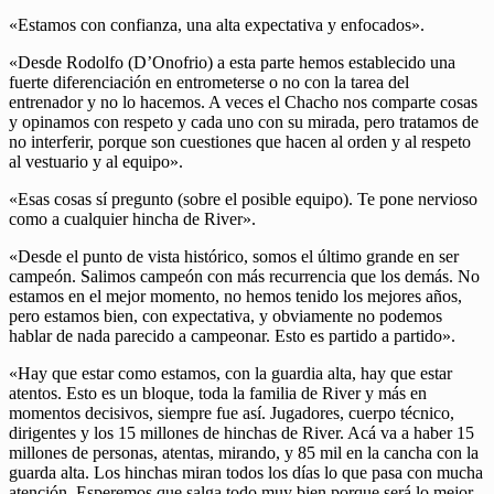
«Estamos con confianza, una alta expectativa y enfocados».
«Desde Rodolfo (D’Onofrio) a esta parte hemos establecido una
fuerte diferenciación en entrometerse o no con la tarea del
entrenador y no lo hacemos. A veces el Chacho nos comparte cosas
y opinamos con respeto y cada uno con su mirada, pero tratamos de
no interferir, porque son cuestiones que hacen al orden y al respeto
al vestuario y al equipo».
«Esas cosas sí pregunto (sobre el posible equipo). Te pone nervioso
como a cualquier hincha de River».
«Desde el punto de vista histórico, somos el último grande en ser
campeón. Salimos campeón con más recurrencia que los demás. No
estamos en el mejor momento, no hemos tenido los mejores años,
pero estamos bien, con expectativa, y obviamente no podemos
hablar de nada parecido a campeonar. Esto es partido a partido».
«Hay que estar como estamos, con la guardia alta, hay que estar
atentos. Esto es un bloque, toda la familia de River y más en
momentos decisivos, siempre fue así. Jugadores, cuerpo técnico,
dirigentes y los 15 millones de hinchas de River. Acá va a haber 15
millones de personas, atentas, mirando, y 85 mil en la cancha con la
guarda alta. Los hinchas miran todos los días lo que pasa con mucha
atención. Esperemos que salga todo muy bien porque será lo mejor