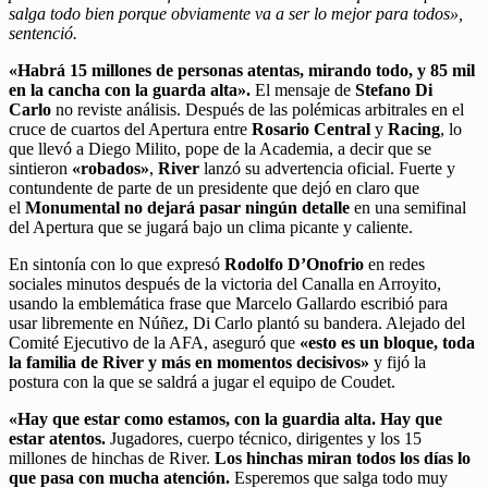
salga todo bien porque obviamente va a ser lo mejor para todos»,
sentenció.
«Habrá 15 millones de personas atentas, mirando todo, y 85 mil
en la cancha con la guarda alta».
El mensaje de
Stefano Di
Carlo
no reviste análisis. Después de las polémicas arbitrales en el
cruce de cuartos del Apertura entre
Rosario Central
y
Racing
, lo
que llevó a Diego Milito, pope de la Academia, a decir que se
sintieron
«robados»
,
River
lanzó su advertencia oficial. Fuerte y
contundente de parte de un presidente que dejó en claro que
el
Monumental no dejará pasar ningún detalle
en una semifinal
del Apertura que se jugará bajo un clima picante y caliente.
En sintonía con lo que expresó
Rodolfo D’Onofrio
en redes
sociales minutos después de la victoria del Canalla en Arroyito,
usando la emblemática frase que Marcelo Gallardo escribió para
usar libremente en Núñez, Di Carlo plantó su bandera. Alejado del
Comité Ejecutivo de la AFA, aseguró que
«esto es un bloque, toda
la familia de River y más en momentos decisivos»
y fijó la
postura con la que se saldrá a jugar el equipo de Coudet.
«Hay que estar como estamos, con la guardia alta. Hay que
estar atentos.
Jugadores, cuerpo técnico, dirigentes y los 15
millones de hinchas de River.
Los hinchas miran todos los días lo
que pasa con mucha atención.
Esperemos que salga todo muy