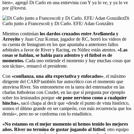
bien», agregó Di Carlo en una entrevista con Y ya lo ve, y ya lo ve
por @lovest.
Di
Carlo junto a Francescoli y Di Carlo. EFE/ Adan González
Mientras continúan
los dardos cruzados entre Avellaneda y
Arroyito
y Juan Cruz Komar, jugador de RC, borró los videos de
su cuenta de Instagram en los que apuntaba a anteriores fallos
arbitrales a favor de River y Racing, en Núñez están atentos.
«Las
cosas se hablan, se habla para adentro y el fútbol es de
momentos.
Cada uno entiende el momento y hay muchas cosas que
son tácitas», remarcó el presidente.
Con
«confianza, una alta expectativa y enfocados»
, el máximo
dirigente del CARP también fue autocrítico con el momento que
atraviesa River. Sin entrometerse en la tarea del entrenador en las
charlas futboleras con Coudet, en las que sí pregunta por ejemplo
sobre los lesionados porque
«te pone nervioso como a cualquier
hincha»,
sacó chapa al decir que «desde el punto de vista histórico,
somos el último grande en ser campeón, con más recurrencia que los
demás», pero no se conforma con lo estadístico.
«No estamos en el mejor momento ni hemos tenido los mejores
años. River no termina de gustar jugando al fútbol
; otro equipo