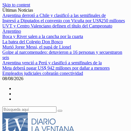
Skip to content
Últimas Noticias
Argentina derrotó a Chile y clasificó a las semifinales de
Ingresó a Diputados el convenio con Vicuña por US$250 millones
UVT y Centro Valenciano definen el título del Campeonato
Argentino
Boca y River salen a la cancha por la cuarta
La batea del Colegio Don Bosco
Murió Jorge Messi, el papá de Lionel
Golpe al narcomenudeo: detuvieron a 16 personas y secuestraron
seis
Argentina venció a Perú y clasificó a semifinales de la
Meta deberá pagar US$ 942 millones por dañar a menores
Empleados judiciales cobrarán conectividad
08/08/2026