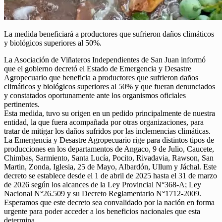
La medida beneficiará a productores que sufrieron daños climáticos
y biológicos superiores al 50%.
La Asociación de Viñateros Independientes de San Juan informó
que el gobierno decretó el Estado de Emergencia y Desastre
Agropecuario que beneficia a productores que sufrieron daños
climáticos y biológicos superiores al 50% y que fueran denunciados
y constatados oportunamente ante los organismos oficiales
pertinentes.
Esta medida, tuvo su origen en un pedido principalmente de nuestra
entidad, la que fuera acompañada por otras organizaciones, para
tratar de mitigar los daños sufridos por las inclemencias climáticas.
La Emergencia y Desastre Agropecuario rige para distintos tipos de
producciones en los departamentos de Angaco, 9 de Julio, Caucete,
Chimbas, Sarmiento, Santa Lucía, Pocito, Rivadavia, Rawson, San
Martin, Zonda, Iglesia, 25 de Mayo, Albardón, Ullum y Jáchal. Este
decreto se establece desde el 1 de abril de 2025 hasta el 31 de marzo
de 2026 según los alcances de la Ley Provincial N°368-A; Ley
Nacional N°26.509 y su Decreto Reglamentario N°1712-2009.
Esperamos que este decreto sea convalidado por la nación en forma
urgente para poder acceder a los beneficios nacionales que esta
determina.