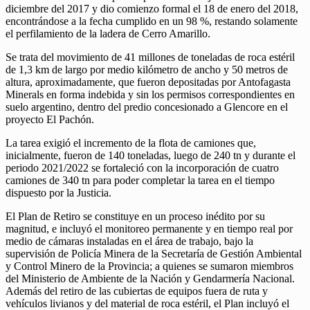
diciembre del 2017 y dio comienzo formal el 18 de enero del 2018,
encontrándose a la fecha cumplido en un 98 %, restando solamente
el perfilamiento de la ladera de Cerro Amarillo.
Se trata del movimiento de 41 millones de toneladas de roca estéril
de 1,3 km de largo por medio kilómetro de ancho y 50 metros de
altura, aproximadamente, que fueron depositadas por Antofagasta
Minerals en forma indebida y sin los permisos correspondientes en
suelo argentino, dentro del predio concesionado a Glencore en el
proyecto El Pachón.
La tarea exigió el incremento de la flota de camiones que,
inicialmente, fueron de 140 toneladas, luego de 240 tn y durante el
periodo 2021/2022 se fortaleció con la incorporación de cuatro
camiones de 340 tn para poder completar la tarea en el tiempo
dispuesto por la Justicia.
El Plan de Retiro se constituye en un proceso inédito por su
magnitud, e incluyó el monitoreo permanente y en tiempo real por
medio de cámaras instaladas en el área de trabajo, bajo la
supervisión de Policía Minera de la Secretaría de Gestión Ambiental
y Control Minero de la Provincia; a quienes se sumaron miembros
del Ministerio de Ambiente de la Nación y Gendarmería Nacional.
Además del retiro de las cubiertas de equipos fuera de ruta y
vehículos livianos y del material de roca estéril, el Plan incluyó el