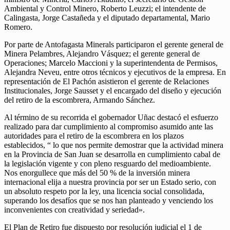
Ambiental y Control Minero, Roberto Leuzzi; el intendente de
Calingasta, Jorge Castañeda y el diputado departamental, Mario
Romero.
Por parte de Antofagasta Minerals participaron el gerente general de
Minera Pelambres, Alejandro Vásquez; el gerente general de
Operaciones; Marcelo Maccioni y la superintendenta de Permisos,
Alejandra Neveu, entre otros técnicos y ejecutivos de la empresa. En
representación de El Pachón asistieron el gerente de Relaciones
Institucionales, Jorge Sausset y el encargado del diseño y ejecución
del retiro de la escombrera, Armando Sánchez.
Al término de su recorrida el gobernador Uñac destacó el esfuerzo
realizado para dar cumplimiento al compromiso asumido ante las
autoridades para el retiro de la escombrera en los plazos
establecidos, “ lo que nos permite demostrar que la actividad minera
en la Provincia de San Juan se desarrolla en cumplimiento cabal de
la legislación vigente y con pleno resguardo del medioambiente.
Nos enorgullece que más del 50 % de la inversión minera
internacional elija a nuestra provincia por ser un Estado serio, con
un absoluto respeto por la ley, una licencia social consolidada,
superando los desafíos que se nos han planteado y venciendo los
inconvenientes con creatividad y seriedad».
El Plan de Retiro fue dispuesto por resolución judicial el 1 de