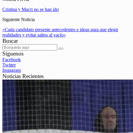
Cristina y Macri no se han ido
Siguiente Noticia
«Cada candidato presente antecedentes e ideas para que elegir
realidades y evitar saltos al vacío»
Buscar
Síguenos
Facebook
Twitter
Instagram
Noticias Recientes