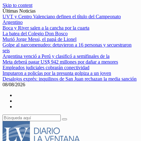
Skip to content
Últimas Noticias
UVT y Centro Valenciano definen el título del Campeonato
Argentino
Boca y River salen a la cancha por la cuarta
La batea del Colegio Don Bosco
Murió Jorge Messi, el papá de Lionel
Golpe al narcomenudeo: detuvieron a 16 personas y secuestraron
seis
Argentina venció a Perú y clasificó a semifinales de la
Meta deberá pagar US$ 942 millones por dañar a menores
Empleados judiciales cobrarán conectividad
Imputaron a policías por la presunta golpiza a un joven
Desalojos exprés: inquilinos de San Juan rechazan la media sanción
08/08/2026