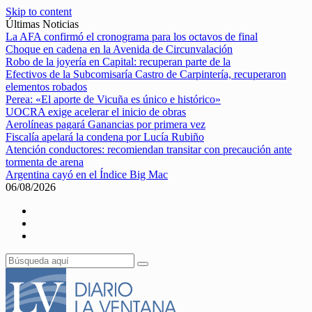
Skip to content
Últimas Noticias
La AFA confirmó el cronograma para los octavos de final
Choque en cadena en la Avenida de Circunvalación
Robo de la joyería en Capital: recuperan parte de la
Efectivos de la Subcomisaría Castro de Carpintería, recuperaron
elementos robados
Perea: «El aporte de Vicuña es único e histórico»
UOCRA exige acelerar el inicio de obras
Aerolíneas pagará Ganancias por primera vez
Fiscalía apelará la condena por Lucía Rubiño
Atención conductores: recomiendan transitar con precaución ante
tormenta de arena
Argentina cayó en el Índice Big Mac
06/08/2026