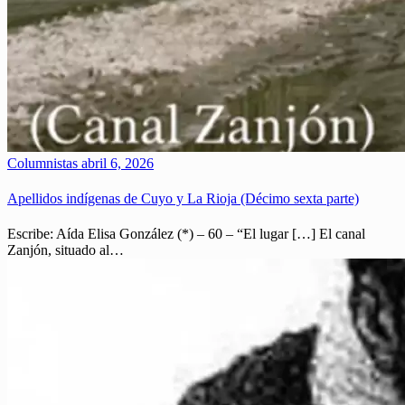
Columnistas
abril 6, 2026
Apellidos indígenas de Cuyo y La Rioja (Décimo sexta parte)
Escribe: Aída Elisa González (*) – 60 – “El lugar […] El canal
Zanjón, situado al…