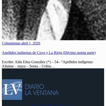
Columnistas
abril 1, 2026
Apellidos indígenas de Cuyo y La Rioja (Décimo quinta parte)
Escribe: Aída Elisa González (*) – 54– “Apellidos indígenas:
Allaime – maya – Serna – Uribia…