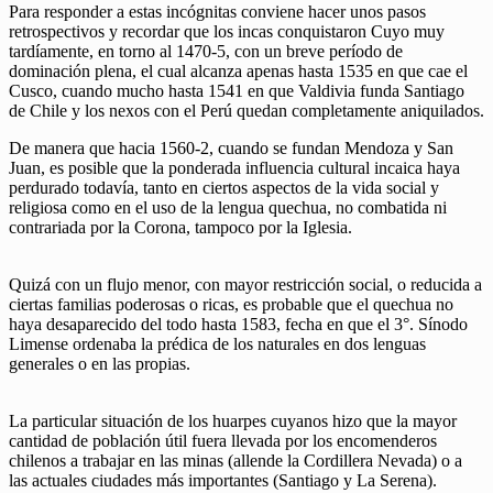
Para responder a estas incógnitas conviene hacer unos pasos
retrospectivos y recordar que los incas conquistaron Cuyo muy
tardíamente, en torno al 1470-5, con un breve período de
dominación plena, el cual alcanza apenas hasta 1535 en que cae el
Cusco, cuando mucho hasta 1541 en que Valdivia funda Santiago
de Chile y los nexos con el Perú quedan completamente aniquilados.
De manera que hacia 1560-2, cuando se fundan Mendoza y San
Juan, es posible que la ponderada influencia cultural incaica haya
perdurado todavía, tanto en ciertos aspectos de la vida social y
religiosa como en el uso de la lengua quechua, no combatida ni
contrariada por la Corona, tampoco por la Iglesia.
Quizá con un flujo menor, con mayor restricción social, o reducida a
ciertas familias poderosas o ricas, es probable que el quechua no
haya desaparecido del todo hasta 1583, fecha en que el 3°. Sínodo
Limense ordenaba la prédica de los naturales en dos lenguas
generales o en las propias.
La particular situación de los huarpes cuyanos hizo que la mayor
cantidad de población útil fuera llevada por los encomenderos
chilenos a trabajar en las minas (allende la Cordillera Nevada) o a
las actuales ciudades más importantes (Santiago y La Serena).