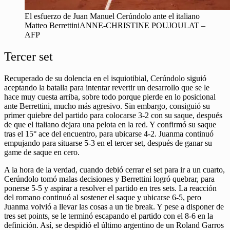
El esfuerzo de Juan Manuel Cerúndolo ante el italiano
Matteo BerrettiniANNE-CHRISTINE POUJOULAT –
AFP
Tercer set
Recuperado de su dolencia en el isquiotibial, Cerúndolo siguió
aceptando la batalla para intentar revertir un desarrollo que se le
hace muy cuesta arriba, sobre todo porque pierde en lo posicional
ante Berrettini, mucho más agresivo. Sin embargo, consiguió su
primer quiebre del partido para colocarse 3-2 con su saque, después
de que el italiano dejara una pelota en la red. Y confirmó su saque
tras el 15° ace del encuentro, para ubicarse 4-2. Juanma continuó
empujando para situarse 5-3 en el tercer set, después de ganar su
game de saque en cero.
A la hora de la verdad, cuando debió cerrar el set para ir a un cuarto,
Cerúndolo tomó malas decisiones y Berrettini logró quebrar, para
ponerse 5-5 y aspirar a resolver el partido en tres sets. La reacción
del romano continuó al sostener el saque y ubicarse 6-5, pero
Juanma volvió a llevar las cosas a un tie break. Y pese a disponer de
tres set points, se le terminó escapando el partido con el 8-6 en la
definición. Así, se despidió el último argentino de un Roland Garros