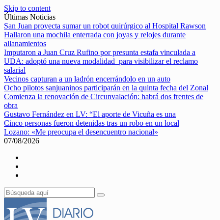
Skip to content
Últimas Noticias
San Juan proyecta sumar un robot quirúrgico al Hospital Rawson
Hallaron una mochila enterrada con joyas y relojes durante
allanamientos
Imputaron a Juan Cruz Rufino por presunta estafa vinculada a
UDA: adoptó una nueva modalidad para visibilizar el reclamo
salarial
Vecinos capturan a un ladrón encerrándolo en un auto
Ocho pilotos sanjuaninos participarán en la quinta fecha del Zonal
Comienza la renovación de Circunvalación: habrá dos frentes de
obra
Gustavo Fernández en LV: “El aporte de Vicuña es una
Cinco personas fueron detenidas tras un robo en un local
Lozano: «Me preocupa el desencuentro nacional»
07/08/2026