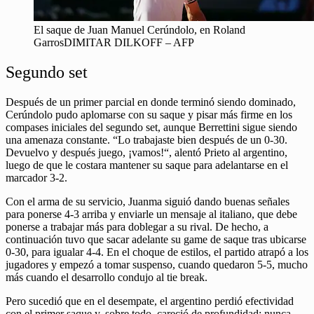
El saque de Juan Manuel Cerúndolo, en Roland
GarrosDIMITAR DILKOFF – AFP
Segundo set
Después de un primer parcial en donde terminó siendo dominado,
Cerúndolo pudo aplomarse con su saque y pisar más firme en los
compases iniciales del segundo set, aunque Berrettini sigue siendo
una amenaza constante. “Lo trabajaste bien después de un 0-30.
Devuelvo y después juego, ¡vamos!“, alentó Prieto al argentino,
luego de que le costara mantener su saque para adelantarse en el
marcador 3-2.
Con el arma de su servicio, Juanma siguió dando buenas señales
para ponerse 4-3 arriba y enviarle un mensaje al italiano, que debe
ponerse a trabajar más para doblegar a su rival. De hecho, a
continuación tuvo que sacar adelante su game de saque tras ubicarse
0-30, para igualar 4-4. En el choque de estilos, el partido atrapó a los
jugadores y empezó a tomar suspenso, cuando quedaron 5-5, mucho
más cuando el desarrollo condujo al tie break.
Pero sucedió que en el desempate, el argentino perdió efectividad
con el primer saque y, sobre todo, careció de profundidad; nunca