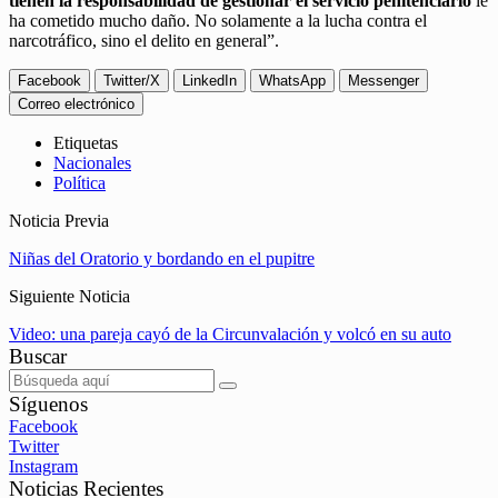
tienen la responsabilidad de gestionar el servicio penitenciario
le
ha cometido mucho daño. No solamente a la lucha contra el
narcotráfico, sino el delito en general”.
Facebook
Twitter/X
LinkedIn
WhatsApp
Messenger
Correo electrónico
Etiquetas
Nacionales
Política
Noticia Previa
Niñas del Oratorio y bordando en el pupitre
Siguiente Noticia
Video: una pareja cayó de la Circunvalación y volcó en su auto
Buscar
Síguenos
Facebook
Twitter
Instagram
Noticias Recientes