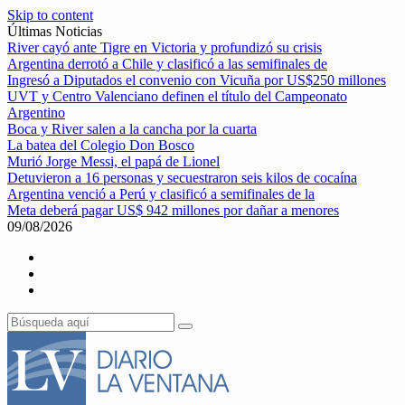
Skip to content
Últimas Noticias
River cayó ante Tigre en Victoria y profundizó su crisis
Argentina derrotó a Chile y clasificó a las semifinales de
Ingresó a Diputados el convenio con Vicuña por US$250 millones
UVT y Centro Valenciano definen el título del Campeonato
Argentino
Boca y River salen a la cancha por la cuarta
La batea del Colegio Don Bosco
Murió Jorge Messi, el papá de Lionel
Detuvieron a 16 personas y secuestraron seis kilos de cocaína
Argentina venció a Perú y clasificó a semifinales de la
Meta deberá pagar US$ 942 millones por dañar a menores
09/08/2026