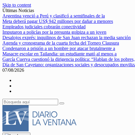
Skip to content
Últimas Noticias
Argentina venció a Perú y clasificó a semifinales de la
Meta deberá pagar US$ 942 millones por dañar a menores
Empleados judiciales cobrarán conectividad
Imputaron a policías por la presunta golpiza a un joven
Desalojos exprés: inquilinos de San Juan rechazan la media sanción
Agenda y cronograma de la cuarta fecha del Torneo Clausura
Condenaron a prisión a un hombre por atacar brutalmente a
Masacre escolar en Tailandia: un estudiante mató al menos a
García Cuerva cuestionó la dirigencia política: “Hablan de los pobres,
Día de San Cayetano: organizaciones sociales y desocupados movili
07/08/2026