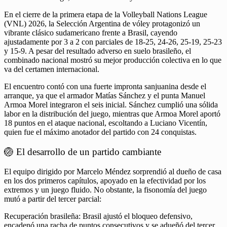
En el cierre de la primera etapa de la Volleyball Nations League
(VNL) 2026, la Selección Argentina de vóley protagonizó un
vibrante clásico sudamericano frente a Brasil, cayendo
ajustadamente por 3 a 2 con parciales de 18-25, 24-26, 25-19, 25-23
y 15-9. A pesar del resultado adverso en suelo brasileño, el
combinado nacional mostró su mejor producción colectiva en lo que
va del certamen internacional.
El encuentro contó con una fuerte impronta sanjuanina desde el
arranque, ya que el armador Matías Sánchez y el punta Manuel
Armoa Morel integraron el seis inicial. Sánchez cumplió una sólida
labor en la distribución del juego, mientras que Armoa Morel aportó
18 puntos en el ataque nacional, escoltando a Luciano Vicentín,
quien fue el máximo anotador del partido con 24 conquistas.
🏐 El desarrollo de un partido cambiante
El equipo dirigido por Marcelo Méndez sorprendió al dueño de casa
en los dos primeros capítulos, apoyado en la efectividad por los
extremos y un juego fluido. No obstante, la fisonomía del juego
mutó a partir del tercer parcial:
Recuperación brasileña: Brasil ajustó el bloqueo defensivo,
encadenó una racha de puntos consecutivos y se adueñó del tercer