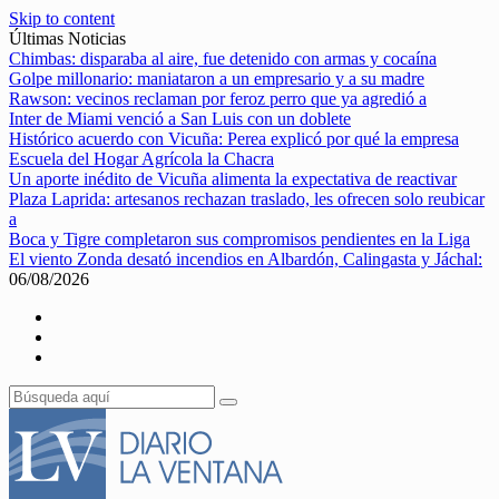
Skip to content
Últimas Noticias
Chimbas: disparaba al aire, fue detenido con armas y cocaína
Golpe millonario: maniataron a un empresario y a su madre
Rawson: vecinos reclaman por feroz perro que ya agredió a
Inter de Miami venció a San Luis con un doblete
Histórico acuerdo con Vicuña: Perea explicó por qué la empresa
Escuela del Hogar Agrícola la Chacra
Un aporte inédito de Vicuña alimenta la expectativa de reactivar
Plaza Laprida: artesanos rechazan traslado, les ofrecen solo reubicar
a
Boca y Tigre completaron sus compromisos pendientes en la Liga
El viento Zonda desató incendios en Albardón, Calingasta y Jáchal:
06/08/2026