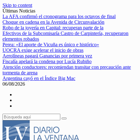
Skip to content
Últimas Noticias
La AFA confirmó el cronograma para los octavos de final
Choque en cadena en la Avenida de Circunvalación
Robo de la joyería en Capital: recuperan parte de la
Efectivos de la Subcomisaría Castro de Carpintería, recuperaron
elementos robados
Perea: «El aporte de Vicuña es único e histórico»
UOCRA exige acelerar el inicio de obras
Aerolíneas pagará Ganancias por primera vez
Fiscalía apelará la condena por Lucía Rubiño
Atención conductores: recomiendan transitar con precaución ante
tormenta de arena
Argentina cayó en el Índice Big Mac
06/08/2026