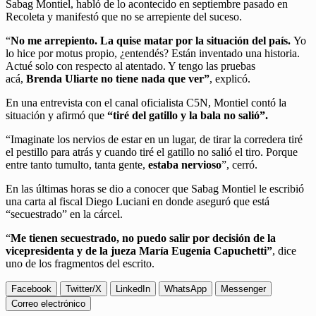
Sabag Montiel, habló de lo acontecido en septiembre pasado en
Recoleta y manifestó que no se arrepiente del suceso.
“
No me arrepiento. La quise matar por la situación del país.
Yo
lo hice por motus propio, ¿entendés? Están inventado una historia.
Actué solo con respecto al atentado. Y tengo las pruebas
acá,
Brenda Uliarte no tiene nada que ver”
, explicó.
En una entrevista con el canal oficialista C5N, Montiel contó la
situación y afirmó que
“tiré del gatillo y la bala no salió”.
“Imaginate los nervios de estar en un lugar, de tirar la corredera tiré
el pestillo para atrás y cuando tiré el gatillo no salió el tiro. Porque
entre tanto tumulto, tanta gente,
estaba nervioso
”, cerró.
En las últimas horas se dio a conocer que Sabag Montiel le escribió
una carta al fiscal Diego Luciani en donde aseguró que está
“secuestrado” en la cárcel.
“
Me tienen secuestrado, no puedo salir por decisión de la
vicepresidenta y de la jueza María Eugenia Capuchetti”
, dice
uno de los fragmentos del escrito.
Facebook
Twitter/X
LinkedIn
WhatsApp
Messenger
Correo electrónico