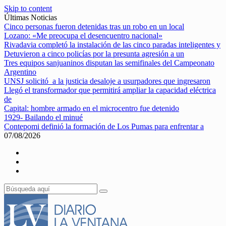
Skip to content
Últimas Noticias
Cinco personas fueron detenidas tras un robo en un local
Lozano: «Me preocupa el desencuentro nacional»
Rivadavia completó la instalación de las cinco paradas inteligentes y
Detuvieron a cinco policías por la presunta agresión a un
Tres equipos sanjuaninos disputan las semifinales del Campeonato
Argentino
UNSJ solicitó a la justicia desaloje a usurpadores que ingresaron
Llegó el transformador que permitirá ampliar la capacidad eléctrica
de
Capital: hombre armado en el microcentro fue detenido
1929- Bailando el minué
Contepomi definió la formación de Los Pumas para enfrentar a
07/08/2026