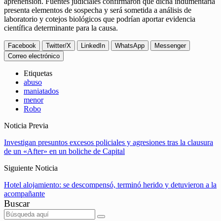
aprehensión. Fuentes judiciales confirmaron que dicha indumentaria
presenta elementos de sospecha y será sometida a análisis de
laboratorio y cotejos biológicos que podrían aportar evidencia
científica determinante para la causa.
Facebook
Twitter/X
LinkedIn
WhatsApp
Messenger
Correo electrónico
Etiquetas
abuso
maniatados
menor
Robo
Noticia Previa
Investigan presuntos excesos policiales y agresiones tras la clausura
de un «After» en un boliche de Capital
Siguiente Noticia
Hotel alojamiento: se descompensó, terminó herido y detuvieron a la
acompañante
Buscar