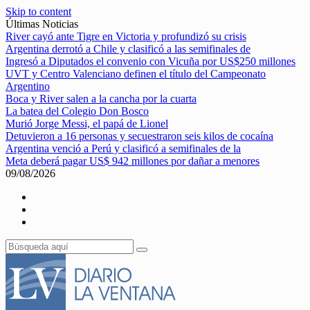
Skip to content
Últimas Noticias
River cayó ante Tigre en Victoria y profundizó su crisis
Argentina derrotó a Chile y clasificó a las semifinales de
Ingresó a Diputados el convenio con Vicuña por US$250 millones
UVT y Centro Valenciano definen el título del Campeonato
Argentino
Boca y River salen a la cancha por la cuarta
La batea del Colegio Don Bosco
Murió Jorge Messi, el papá de Lionel
Detuvieron a 16 personas y secuestraron seis kilos de cocaína
Argentina venció a Perú y clasificó a semifinales de la
Meta deberá pagar US$ 942 millones por dañar a menores
09/08/2026