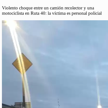
Violento choque entre un camión recolector y una
motociclista en Ruta 40: la víctima es personal policial