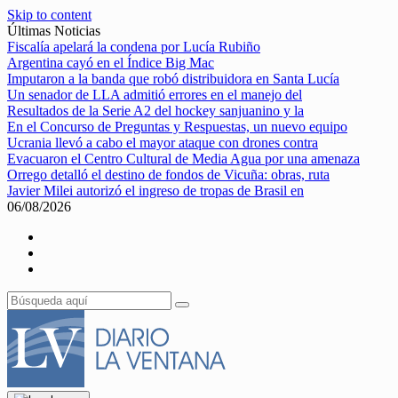
Skip to content
Últimas Noticias
Fiscalía apelará la condena por Lucía Rubiño
Argentina cayó en el Índice Big Mac
Imputaron a la banda que robó distribuidora en Santa Lucía
Un senador de LLA admitió errores en el manejo del
Resultados de la Serie A2 del hockey sanjuanino y la
En el Concurso de Preguntas y Respuestas, un nuevo equipo
Ucrania llevó a cabo el mayor ataque con drones contra
Evacuaron el Centro Cultural de Media Agua por una amenaza
Orrego detalló el destino de fondos de Vicuña: obras, ruta
Javier Milei autorizó el ingreso de tropas de Brasil en
06/08/2026