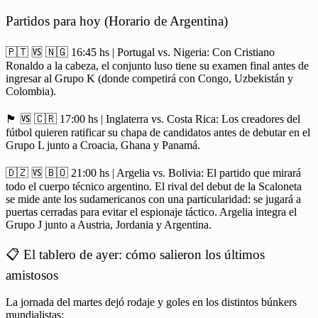
Partidos para hoy (Horario de Argentina)
🇵🇹 🆚 🇳🇬 16:45 hs | Portugal vs. Nigeria: Con Cristiano
Ronaldo a la cabeza, el conjunto luso tiene su examen final antes de
ingresar al Grupo K (donde competirá con Congo, Uzbekistán y
Colombia).
🏴󠁧󠁢󠁥󠁮󠁧󠁿 🆚 🇨🇷 17:00 hs | Inglaterra vs. Costa Rica: Los creadores del
fútbol quieren ratificar su chapa de candidatos antes de debutar en el
Grupo L junto a Croacia, Ghana y Panamá.
🇩🇿 🆚 🇧🇴 21:00 hs | Argelia vs. Bolivia: El partido que mirará
todo el cuerpo técnico argentino. El rival del debut de la Scaloneta
se mide ante los sudamericanos con una particularidad: se jugará a
puertas cerradas para evitar el espionaje táctico. Argelia integra el
Grupo J junto a Austria, Jordania y Argentina.
📋 El tablero de ayer: cómo salieron los últimos
amistosos
La jornada del martes dejó rodaje y goles en los distintos búnkers
mundialistas: