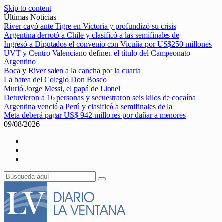
Skip to content
Últimas Noticias
River cayó ante Tigre en Victoria y profundizó su crisis
Argentina derrotó a Chile y clasificó a las semifinales de
Ingresó a Diputados el convenio con Vicuña por US$250 millones
UVT y Centro Valenciano definen el título del Campeonato
Argentino
Boca y River salen a la cancha por la cuarta
La batea del Colegio Don Bosco
Murió Jorge Messi, el papá de Lionel
Detuvieron a 16 personas y secuestraron seis kilos de cocaína
Argentina venció a Perú y clasificó a semifinales de la
Meta deberá pagar US$ 942 millones por dañar a menores
09/08/2026