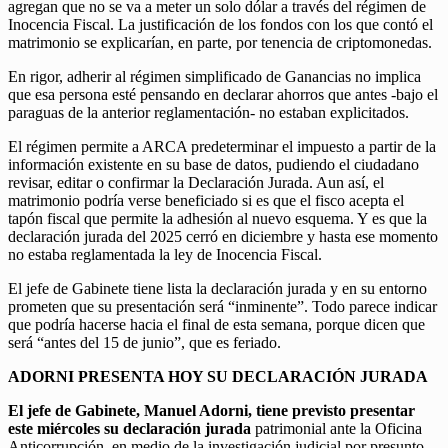
agregan que no se va a meter un solo dólar a través del régimen de
Inocencia Fiscal. La justificación de los fondos con los que contó el
matrimonio se explicarían, en parte, por tenencia de criptomonedas.
En rigor, adherir al régimen simplificado de Ganancias no implica
que esa persona esté pensando en declarar ahorros que antes -bajo el
paraguas de la anterior reglamentación- no estaban explicitados.
El régimen permite a ARCA predeterminar el impuesto a partir de la
información existente en su base de datos, pudiendo el ciudadano
revisar, editar o confirmar la Declaración Jurada. Aun así, el
matrimonio podría verse beneficiado si es que el fisco acepta el
tapón fiscal que permite la adhesión al nuevo esquema. Y es que la
declaración jurada del 2025 cerró en diciembre y hasta ese momento
no estaba reglamentada la ley de Inocencia Fiscal.
El jefe de Gabinete tiene lista la declaración jurada y en su entorno
prometen que su presentación será “inminente”. Todo parece indicar
que podría hacerse hacia el final de esta semana, porque dicen que
será “antes del 15 de junio”, que es feriado.
ADORNI PRESENTA HOY SU DECLARACIÓN JURADA
El jefe de Gabinete, Manuel Adorni, tiene previsto presentar
este miércoles su declaración jurada
patrimonial ante la Oficina
Anticorrupción, en medio de la investigación judicial por presunto