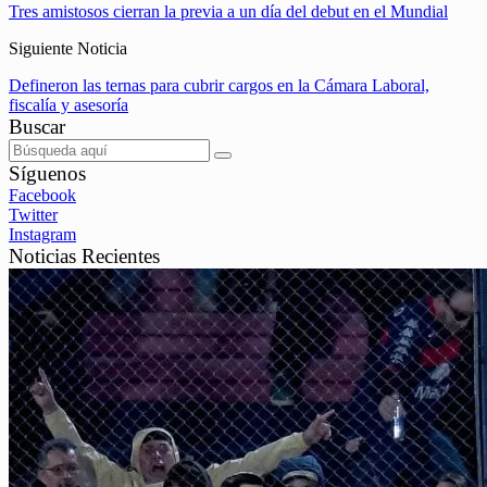
Tres amistosos cierran la previa a un día del debut en el Mundial
Siguiente Noticia
Defineron las ternas para cubrir cargos en la Cámara Laboral,
fiscalía y asesoría
Buscar
Síguenos
Facebook
Twitter
Instagram
Noticias Recientes