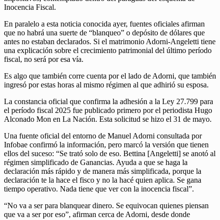
Inocencia Fiscal.
En paralelo a esta noticia conocida ayer, fuentes oficiales afirman
que no habrá una suerte de “blanqueo” o depósito de dólares que
antes no estaban declarados. Si el matrimonio Adorni-Angeletti tiene
una explicación sobre el crecimiento patrimonial del último período
fiscal, no será por esa vía.
Es algo que también corre cuenta por el lado de Adorni, que también
ingresó por estas horas al mismo régimen al que adhirió su esposa.
La constancia oficial que confirma la adhesión a la Ley 27.799 para
el período fiscal 2025 fue publicado primero por el periodista Hugo
Alconado Mon en La Nación. Esta solicitud se hizo el 31 de mayo.
Una fuente oficial del entorno de Manuel Adorni consultada por
Infobae confirmó la información, pero marcó la versión que tienen
ellos del suceso: “Se trató solo de eso. Bettina [Angeletti] se anotó al
régimen simplificado de Ganancias. Ayuda a que se haga la
declaración más rápido y de manera más simplificada, porque la
declaración te la hace el fisco y no la hacé quien aplica. Se gana
tiempo operativo. Nada tiene que ver con la inocencia fiscal”.
“No va a ser para blanquear dinero. Se equivocan quienes piensan
que va a ser por eso”, afirman cerca de Adorni, desde donde