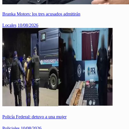
Branka Motors: los tres acusados admitirán
Locales
10/08/2026
Policía Federal: detuvo a una mujer
Policiales
10/08/2026