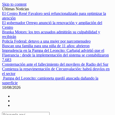
Skip to content
Últimas Noticias
El Centro René Favaloro será refuncionalizado para optimizar la
atención
El gobernador Orrego anunció la renovación y ampliación del
Centro
Branka Motors: los tres acusados admitirán su culpabilidad y
recibirán
Policía Federal: detuvo a una mujer por narcomenudeo
Buscan una familia para una niña de 11 años: abrieron
Imprudencia en la Pampa del Leoncito: Carbajal advirtió que el
Flagrancia : desde la implementación del sistema se contabilizaron
7.683
Consternación ante el fallecimiento del movilero de Radio del Sur
Comienza la repavimentación de Circunvalación: habrá desvíos en
el sector
Pampa del Leoncito: camioneta quedó atascada dañando la
superficie
10/08/2026