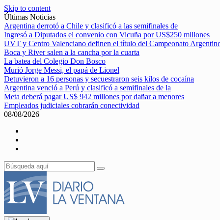
Skip to content
Últimas Noticias
Argentina derrotó a Chile y clasificó a las semifinales de
Ingresó a Diputados el convenio con Vicuña por US$250 millones
UVT y Centro Valenciano definen el título del Campeonato Argentin
Boca y River salen a la cancha por la cuarta
La batea del Colegio Don Bosco
Murió Jorge Messi, el papá de Lionel
Detuvieron a 16 personas y secuestraron seis kilos de cocaína
Argentina venció a Perú y clasificó a semifinales de la
Meta deberá pagar US$ 942 millones por dañar a menores
Empleados judiciales cobrarán conectividad
08/08/2026