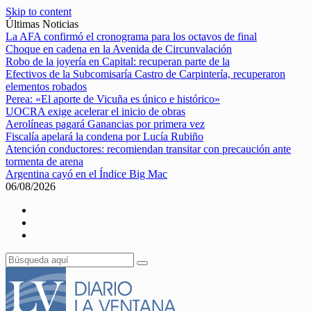
Skip to content
Últimas Noticias
La AFA confirmó el cronograma para los octavos de final
Choque en cadena en la Avenida de Circunvalación
Robo de la joyería en Capital: recuperan parte de la
Efectivos de la Subcomisaría Castro de Carpintería, recuperaron
elementos robados
Perea: «El aporte de Vicuña es único e histórico»
UOCRA exige acelerar el inicio de obras
Aerolíneas pagará Ganancias por primera vez
Fiscalía apelará la condena por Lucía Rubiño
Atención conductores: recomiendan transitar con precaución ante
tormenta de arena
Argentina cayó en el Índice Big Mac
06/08/2026