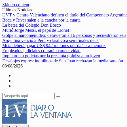
Skip to content
Últimas Noticias
UVT y Centro Valenciano definen el título del Campeonato Argentin
Boca y River salen a la cancha por la cuarta
La batea del Colegio Don Bosco
Murió Jorge Messi, el papá de Lionel
Golpe al narcomenudeo: detuvieron a 16 personas y secuestraron seis
Argentina venció a Perú y clasificó a semifinales de la
Meta deberá pagar US$ 942 millones por dañar a menores
Empleados judiciales cobrarán conectividad
Imputaron a policías por la presunta golpiza a un joven
Desalojos exprés: inquilinos de San Juan rechazan la media sanción
08/08/2026