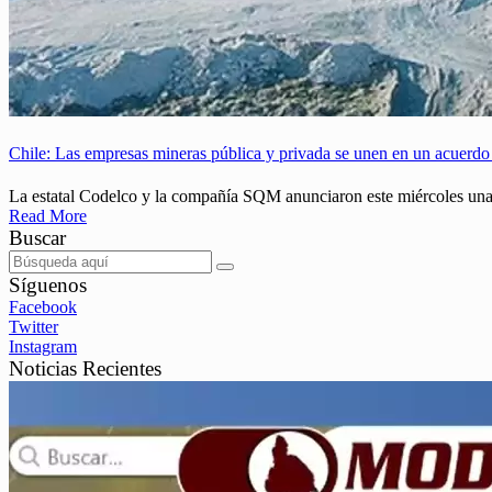
Chile: Las empresas mineras pública y privada se unen en un acuerdo 
La estatal Codelco y la compañía SQM anunciaron este miércoles una a
Read More
Buscar
Síguenos
Facebook
Twitter
Instagram
Noticias Recientes