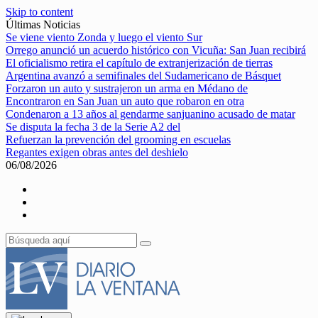
Skip to content
Últimas Noticias
Se viene viento Zonda y luego el viento Sur
Orrego anunció un acuerdo histórico con Vicuña: San Juan recibirá
El oficialismo retira el capítulo de extranjerización de tierras
Argentina avanzó a semifinales del Sudamericano de Básquet
Forzaron un auto y sustrajeron un arma en Médano de
Encontraron en San Juan un auto que robaron en otra
Condenaron a 13 años al gendarme sanjuanino acusado de matar
Se disputa la fecha 3 de la Serie A2 del
Refuerzan la prevención del grooming en escuelas
Regantes exigen obras antes del deshielo
06/08/2026