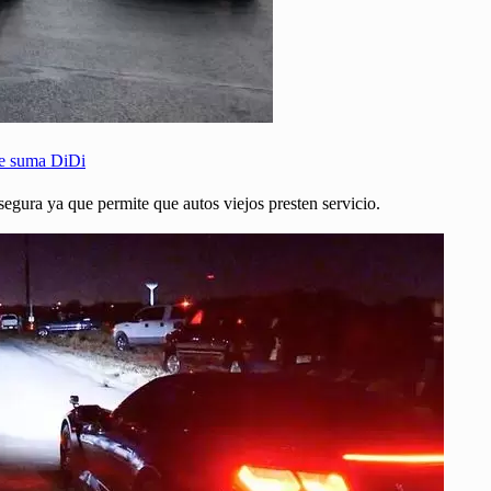
se suma DiDi
segura ya que permite que autos viejos presten servicio.