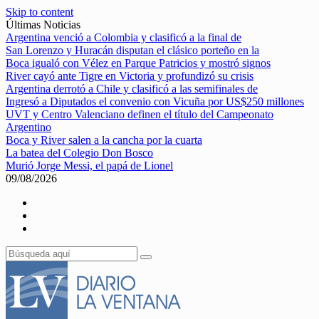
Skip to content
Últimas Noticias
Argentina venció a Colombia y clasificó a la final de
San Lorenzo y Huracán disputan el clásico porteño en la
Boca igualó con Vélez en Parque Patricios y mostró signos
River cayó ante Tigre en Victoria y profundizó su crisis
Argentina derrotó a Chile y clasificó a las semifinales de
Ingresó a Diputados el convenio con Vicuña por US$250 millones
UVT y Centro Valenciano definen el título del Campeonato
Argentino
Boca y River salen a la cancha por la cuarta
La batea del Colegio Don Bosco
Murió Jorge Messi, el papá de Lionel
09/08/2026