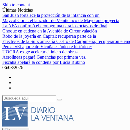
Skip to content
Últimas Noticias
San Juan fortalece la protección de la infancia con un
Maycol Coria: el lanzador de Veinticinco de Mayo que proyecta
La AFA confirmó el cronograma para los octavos de final
Choque en cadena en la Avenida de Circunvalación
Robo de la joyería en Capital: recuperan parte de la
Efectivos de la Subcomisaría Castro de Carpintería, recuperaron elem
Perea: «El aporte de Vicuña es único e histórico»
UOCRA exige acelerar el inicio de obras
Aerolíneas pagará Ganancias por primera vez
Fiscalía apelará la condena por Lucía Rubiño
06/08/2026