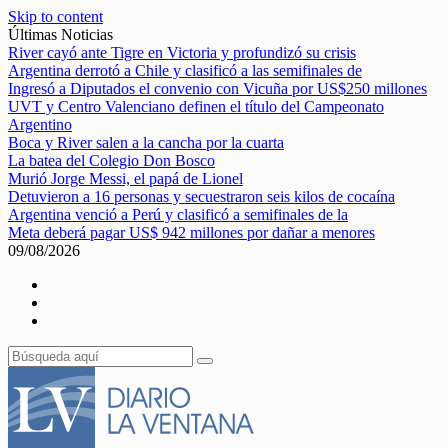
Skip to content
Últimas Noticias
River cayó ante Tigre en Victoria y profundizó su crisis
Argentina derrotó a Chile y clasificó a las semifinales de
Ingresó a Diputados el convenio con Vicuña por US$250 millones
UVT y Centro Valenciano definen el título del Campeonato
Argentino
Boca y River salen a la cancha por la cuarta
La batea del Colegio Don Bosco
Murió Jorge Messi, el papá de Lionel
Detuvieron a 16 personas y secuestraron seis kilos de cocaína
Argentina venció a Perú y clasificó a semifinales de la
Meta deberá pagar US$ 942 millones por dañar a menores
09/08/2026