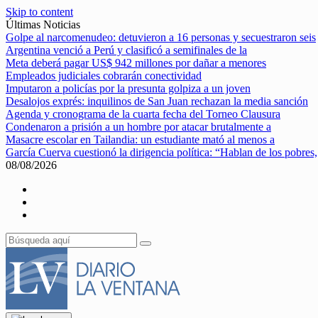
Skip to content
Últimas Noticias
Golpe al narcomenudeo: detuvieron a 16 personas y secuestraron seis
Argentina venció a Perú y clasificó a semifinales de la
Meta deberá pagar US$ 942 millones por dañar a menores
Empleados judiciales cobrarán conectividad
Imputaron a policías por la presunta golpiza a un joven
Desalojos exprés: inquilinos de San Juan rechazan la media sanción
Agenda y cronograma de la cuarta fecha del Torneo Clausura
Condenaron a prisión a un hombre por atacar brutalmente a
Masacre escolar en Tailandia: un estudiante mató al menos a
García Cuerva cuestionó la dirigencia política: “Hablan de los pobres,
08/08/2026